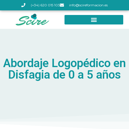
(+34) 620 015 103
info@scireformacion.es
Abordaje Logopédico en
Disfagia de 0 a 5 años