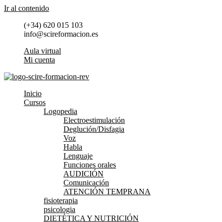
Ir al contenido
(+34) 620 015 103
info@scireformacion.es
Aula virtual
Mi cuenta
Inicio
Cursos
Logopedia
Electroestimulación
Deglución/Disfagia
Voz
Habla
Lenguaje
Funciones orales
AUDICIÓN
Comunicación
ATENCIÓN TEMPRANA
fisioterapia
psicologia
DIETÉTICA Y NUTRICIÓN