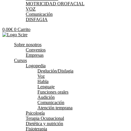
MOTRICIDAD OROFACIAL
VOZ
Comunicación
DISFAGIA
0,00
€
0
Carrito
Sobre nosotros
Convenios
Empresas
Cursos
Logopedia
Deglución/Disfagia
Voz
Habla
Lenguaje
Funciones orales
Audición
Comunicación
Atención temprana
Psicología
Terapia Ocupacional
Dietética y nutrición
Fisioterapia