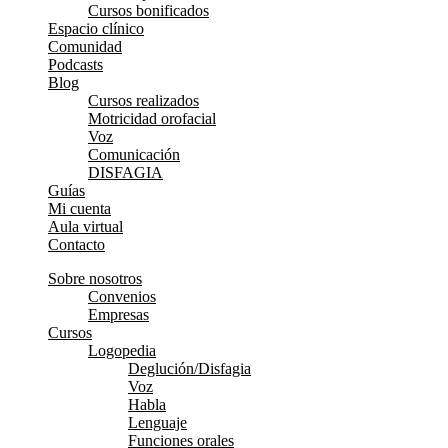
Cursos bonificados
Espacio clínico
Comunidad
Podcasts
Blog
Cursos realizados
Motricidad orofacial
Voz
Comunicación
DISFAGIA
Guías
Mi cuenta
Aula virtual
Contacto
Sobre nosotros
Convenios
Empresas
Cursos
Logopedia
Deglución/Disfagia
Voz
Habla
Lenguaje
Funciones orales