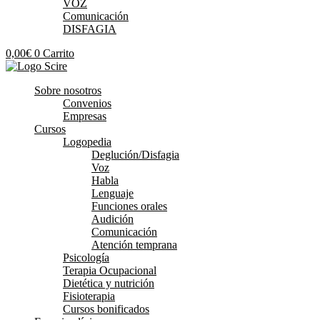
VOZ
Comunicación
DISFAGIA
0,00
€
0
Carrito
Sobre nosotros
Convenios
Empresas
Cursos
Logopedia
Deglución/Disfagia
Voz
Habla
Lenguaje
Funciones orales
Audición
Comunicación
Atención temprana
Psicología
Terapia Ocupacional
Dietética y nutrición
Fisioterapia
Cursos bonificados