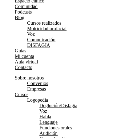
Espacio clínico
Comunidad
Podcasts
Blog
Cursos realizados
Motricidad orofacial
Voz
Comunicación
DISFAGIA
Guías
Mi cuenta
Aula virtual
Contacto
Sobre nosotros
Convenios
Empresas
Cursos
Logopedia
Deglución/Disfagia
Voz
Habla
Lenguaje
Funciones orales
Audición