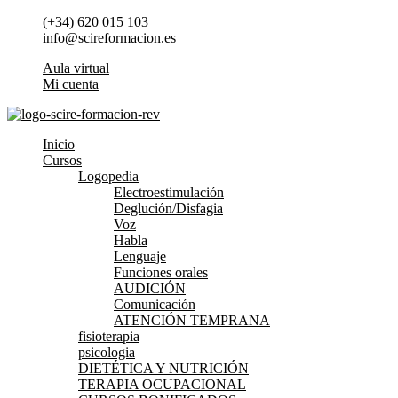
Ir
(+34) 620 015 103
al
info@scireformacion.es
contenido
Aula virtual
Mi cuenta
Inicio
Cursos
Logopedia
Electroestimulación
Deglución/Disfagia
Voz
Habla
Lenguaje
Funciones orales
AUDICIÓN
Comunicación
ATENCIÓN TEMPRANA
fisioterapia
psicologia
DIETÉTICA Y NUTRICIÓN
TERAPIA OCUPACIONAL