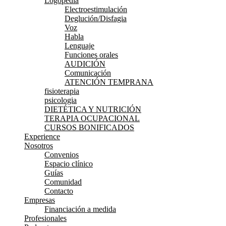
Logopedia
Electroestimulación
Deglución/Disfagia
Voz
Habla
Lenguaje
Funciones orales
AUDICIÓN
Comunicación
ATENCIÓN TEMPRANA
fisioterapia
psicologia
DIETÉTICA Y NUTRICIÓN
TERAPIA OCUPACIONAL
CURSOS BONIFICADOS
Experience
Nosotros
Convenios
Espacio clínico
Guías
Comunidad
Contacto
Empresas
Financiación a medida
Profesionales