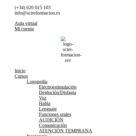
Ir
(+34) 620 015 103
al
info@scireformacion.es
contenido
Aula virtual
Mi cuenta
Inicio
Cursos
Logopedia
Electroestimulación
Deglución/Disfagia
Voz
Habla
Lenguaje
Funciones orales
AUDICIÓN
Comunicación
ATENCIÓN TEMPRANA