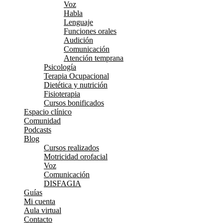
Voz
Habla
Lenguaje
Funciones orales
Audición
Comunicación
Atención temprana
Psicología
Terapia Ocupacional
Dietética y nutrición
Fisioterapia
Cursos bonificados
Espacio clínico
Comunidad
Podcasts
Blog
Cursos realizados
Motricidad orofacial
Voz
Comunicación
DISFAGIA
Guías
Mi cuenta
Aula virtual
Contacto