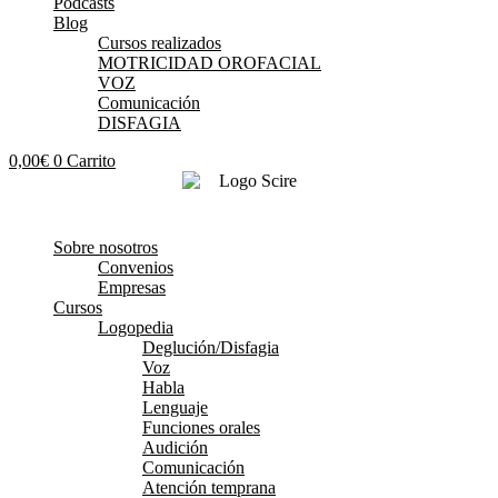
Podcasts
Blog
Cursos realizados
MOTRICIDAD OROFACIAL
VOZ
Comunicación
DISFAGIA
0,00
€
0
Carrito
Sobre nosotros
Convenios
Empresas
Cursos
Logopedia
Deglución/Disfagia
Voz
Habla
Lenguaje
Funciones orales
Audición
Comunicación
Atención temprana