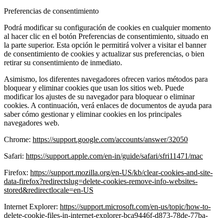
Preferencias de consentimiento
Podrá modificar su configuración de cookies en cualquier momento
al hacer clic en el botón Preferencias de consentimiento, situado en
la parte superior. Esta opción le permitirá volver a visitar el banner
de consentimiento de cookies y actualizar sus preferencias, o bien
retirar su consentimiento de inmediato.
Asimismo, los diferentes navegadores ofrecen varios métodos para
bloquear y eliminar cookies que usan los sitios web. Puede
modificar los ajustes de su navegador para bloquear o eliminar
cookies. A continuación, verá enlaces de documentos de ayuda para
saber cómo gestionar y eliminar cookies en los principales
navegadores web.
Chrome:
https://support.google.com/accounts/answer/32050
Safari:
https://support.apple.com/en-in/guide/safari/sfri11471/mac
Firefox:
https://support.mozilla.org/en-US/kb/clear-cookies-and-site-
data-firefox?redirectslug=delete-cookies-remove-info-websites-
stored&redirectlocale=en-US
Internet Explorer:
https://support.microsoft.com/en-us/topic/how-to-
delete-cookie-files-in-internet-explorer-bca9446f-d873-78de-77ba-