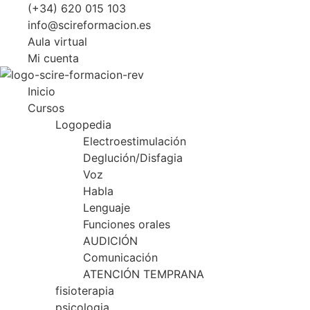
Ir
(+34) 620 015 103
al
info@scireformacion.es
contenido
Aula virtual
Mi cuenta
Inicio
Cursos
Logopedia
Electroestimulación
Deglución/Disfagia
Voz
Habla
Lenguaje
Funciones orales
AUDICIÓN
Comunicación
ATENCIÓN TEMPRANA
fisioterapia
psicologia