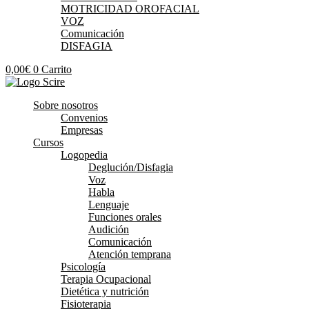
MOTRICIDAD OROFACIAL
VOZ
Comunicación
DISFAGIA
0,00
€
0
Carrito
Sobre nosotros
Convenios
Empresas
Cursos
Logopedia
Deglución/Disfagia
Voz
Habla
Lenguaje
Funciones orales
Audición
Comunicación
Atención temprana
Psicología
Terapia Ocupacional
Dietética y nutrición
Fisioterapia