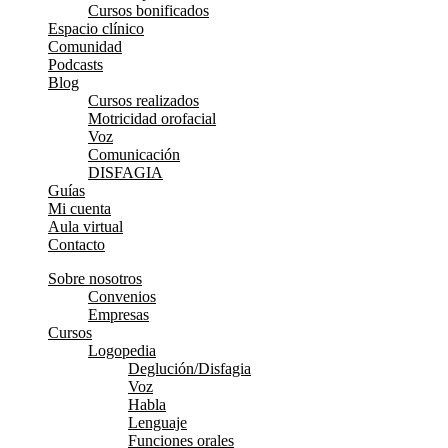
Cursos bonificados
Espacio clínico
Comunidad
Podcasts
Blog
Cursos realizados
Motricidad orofacial
Voz
Comunicación
DISFAGIA
Guías
Mi cuenta
Aula virtual
Contacto
Sobre nosotros
Convenios
Empresas
Cursos
Logopedia
Deglución/Disfagia
Voz
Habla
Lenguaje
Funciones orales