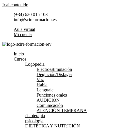
Ir al contenido
(+34) 620 015 103
info@scireformacion.es
Aula virtual
Mi cuenta
Inicio
Cursos
Logopedia
Electroestimulación
Deglución/Disfagia
Voz
Habla
Lenguaje
Funciones orales
AUDICIÓN
Comunicación
ATENCIÓN TEMPRANA
fisioterapia
psicologia
DIETÉTICA Y NUTRICIÓN