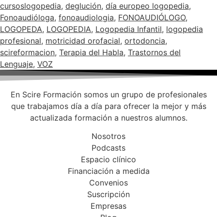
cursoslogopedia
,
deglución
,
día europeo logopedia
,
Fonoaudióloga
,
fonoaudiologia
,
FONOAUDIÓLOGO
,
LOGOPEDA
,
LOGOPEDIA
,
Logopedia Infantil
,
logopedia
profesional
,
motricidad orofacial
,
ortodoncia
,
scireformacion
,
Terapia del Habla
,
Trastornos del
Lenguaje
,
VOZ
En Scire Formación somos un grupo de profesionales
que trabajamos día a día para ofrecer la mejor y más
actualizada formación a nuestros alumnos.
Nosotros
Podcasts
Espacio clínico
Financiación a medida
Convenios
Suscripción
Empresas