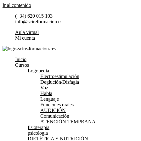
Ir al contenido
(+34) 620 015 103
info@scireformacion.es
Aula virtual
Mi cuenta
Inicio
Cursos
Logopedia
Electroestimulación
Deglución/Disfagia
Voz
Habla
Lenguaje
Funciones orales
AUDICIÓN
Comunicación
ATENCIÓN TEMPRANA
fisioterapia
psicologia
DIETÉTICA Y NUTRICIÓN