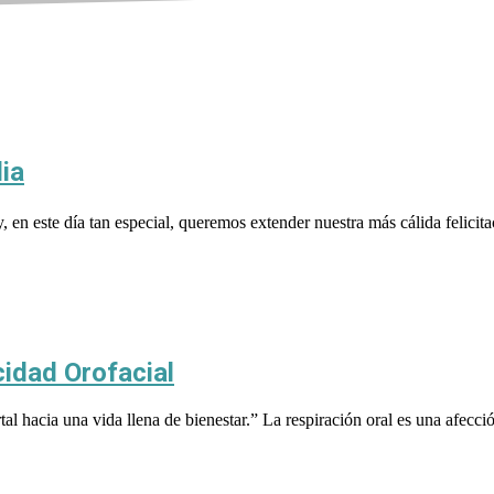
ia
ste día tan especial, queremos extender nuestra más cálida felicitac
cidad Orofacial
al hacia una vida llena de bienestar.” La respiración oral es una afecci