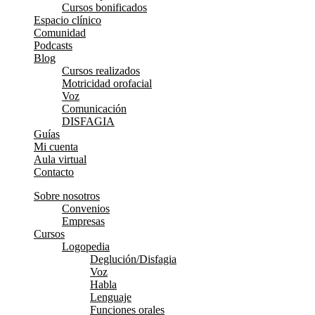
Cursos bonificados
Espacio clínico
Comunidad
Podcasts
Blog
Cursos realizados
Motricidad orofacial
Voz
Comunicación
DISFAGIA
Guías
Mi cuenta
Aula virtual
Contacto
Sobre nosotros
Convenios
Empresas
Cursos
Logopedia
Deglución/Disfagia
Voz
Habla
Lenguaje
Funciones orales