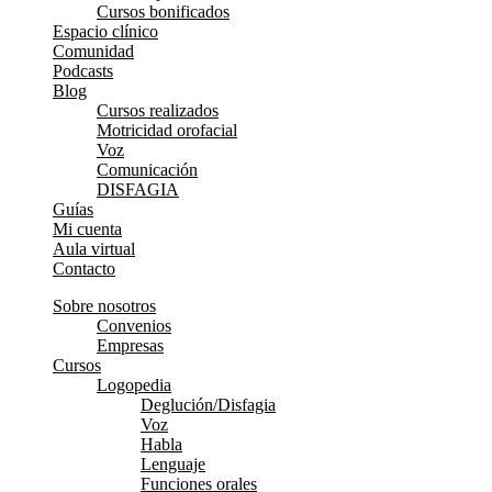
Cursos bonificados
Espacio clínico
Comunidad
Podcasts
Blog
Cursos realizados
Motricidad orofacial
Voz
Comunicación
DISFAGIA
Guías
Mi cuenta
Aula virtual
Contacto
Sobre nosotros
Convenios
Empresas
Cursos
Logopedia
Deglución/Disfagia
Voz
Habla
Lenguaje
Funciones orales