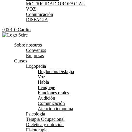
MOTRICIDAD OROFACIAL
VOZ
Comunicación
DISFAGIA
0,00
€
0
Carrito
Sobre nosotros
Convenios
Empresas
Cursos
Logopedia
Deglución/Disfagia
Voz
Habla
Lenguaje
Funciones orales
Audición
Comunicación
Atención temprana
Psicología
Terapia Ocupacional
Dietética y nutrición
Fisioterapia