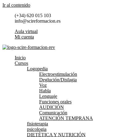
Ir al contenido
(+34) 620 015 103
info@scireformacion.es
Aula virtual
Mi cuenta
Inicio
Cursos
Logopedia
Electroestimulación
Deglución/Disfagia
Voz
Habla
Lenguaje
Funciones orales
AUDICIÓN
Comunicación
ATENCIÓN TEMPRANA
fisioterapia
psicologia
DIETÉTICA Y NUTRICIÓN