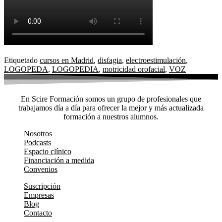
Etiquetado
cursos en Madrid
,
disfagia
,
electroestimulación
,
LOGOPEDA
,
LOGOPEDIA
,
motricidad orofacial
,
VOZ
En Scire Formación somos un grupo de profesionales que
trabajamos día a día para ofrecer la mejor y más actualizada
formación a nuestros alumnos.
Nosotros
Podcasts
Espacio clínico
Financiación a medida
Convenios
Suscripción
Empresas
Blog
Contacto