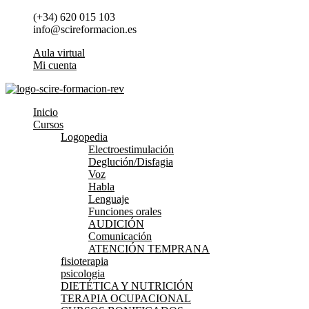
Ir
(+34) 620 015 103
al
info@scireformacion.es
contenido
Aula virtual
Mi cuenta
Inicio
Cursos
Logopedia
Electroestimulación
Deglución/Disfagia
Voz
Habla
Lenguaje
Funciones orales
AUDICIÓN
Comunicación
ATENCIÓN TEMPRANA
fisioterapia
psicologia
DIETÉTICA Y NUTRICIÓN
TERAPIA OCUPACIONAL