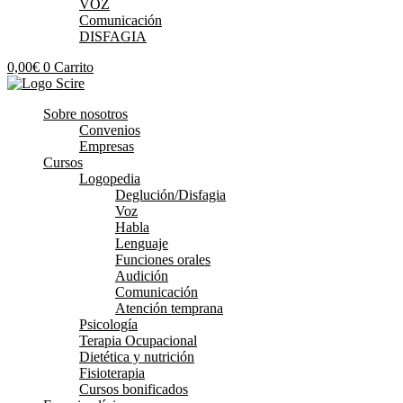
VOZ
Comunicación
DISFAGIA
0,00
€
0
Carrito
Sobre nosotros
Convenios
Empresas
Cursos
Logopedia
Deglución/Disfagia
Voz
Habla
Lenguaje
Funciones orales
Audición
Comunicación
Atención temprana
Psicología
Terapia Ocupacional
Dietética y nutrición
Fisioterapia
Cursos bonificados