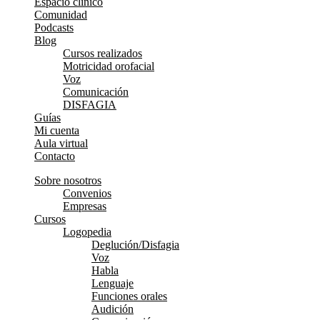
Espacio clínico
Comunidad
Podcasts
Blog
Cursos realizados
Motricidad orofacial
Voz
Comunicación
DISFAGIA
Guías
Mi cuenta
Aula virtual
Contacto
Sobre nosotros
Convenios
Empresas
Cursos
Logopedia
Deglución/Disfagia
Voz
Habla
Lenguaje
Funciones orales
Audición