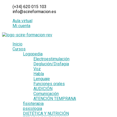
Ir
(+34) 620 015 103
al
info@scireformacion.es
contenido
Aula virtual
Mi cuenta
Inicio
Cursos
Logopedia
Electroestimulación
Deglución/Disfagia
Voz
Habla
Lenguaje
Funciones orales
AUDICIÓN
Comunicación
ATENCIÓN TEMPRANA
fisioterapia
psicologia
DIETÉTICA Y NUTRICIÓN