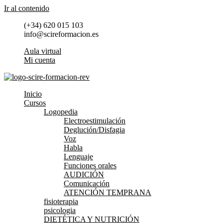
Ir al contenido
(+34) 620 015 103
info@scireformacion.es
Aula virtual
Mi cuenta
Inicio
Cursos
Logopedia
Electroestimulación
Deglución/Disfagia
Voz
Habla
Lenguaje
Funciones orales
AUDICIÓN
Comunicación
ATENCIÓN TEMPRANA
fisioterapia
psicologia
DIETÉTICA Y NUTRICIÓN