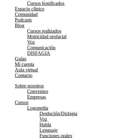
Cursos bonificados
Espacio clínico
Comunidad
Podcasts
Blog
Cursos realizados
Motricidad orofacial
Voz
Comunicación
DISFAGIA
Guías
Mi cuenta
Aula virtual
Contacto
Sobre nosotros
Convenios
Empresas
Cursos
Logopedia
Deglución/Disfagia
Voz
Habla
Lenguaje
Funciones orales