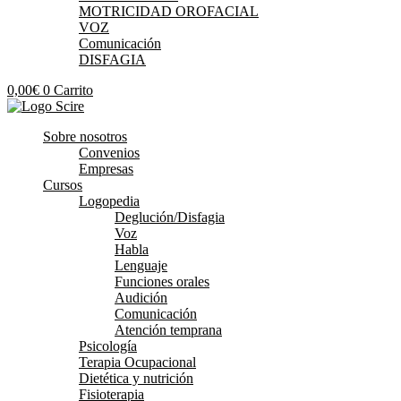
MOTRICIDAD OROFACIAL
VOZ
Comunicación
DISFAGIA
0,00
€
0
Carrito
Sobre nosotros
Convenios
Empresas
Cursos
Logopedia
Deglución/Disfagia
Voz
Habla
Lenguaje
Funciones orales
Audición
Comunicación
Atención temprana
Psicología
Terapia Ocupacional
Dietética y nutrición
Fisioterapia