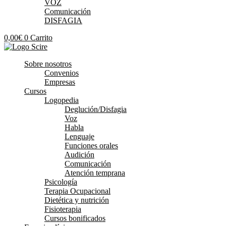
VOZ
Comunicación
DISFAGIA
0,00
€
0
Carrito
Sobre nosotros
Convenios
Empresas
Cursos
Logopedia
Deglución/Disfagia
Voz
Habla
Lenguaje
Funciones orales
Audición
Comunicación
Atención temprana
Psicología
Terapia Ocupacional
Dietética y nutrición
Fisioterapia
Cursos bonificados