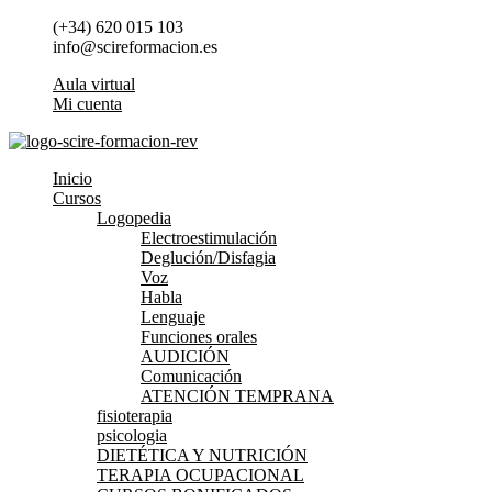
Ir
(+34) 620 015 103
al
info@scireformacion.es
contenido
Aula virtual
Mi cuenta
Inicio
Cursos
Logopedia
Electroestimulación
Deglución/Disfagia
Voz
Habla
Lenguaje
Funciones orales
AUDICIÓN
Comunicación
ATENCIÓN TEMPRANA
fisioterapia
psicologia
DIETÉTICA Y NUTRICIÓN
TERAPIA OCUPACIONAL