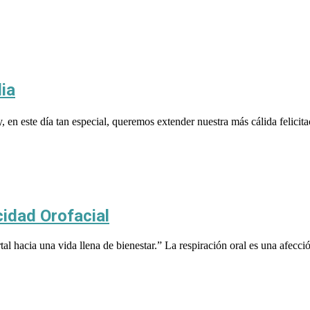
ia
ste día tan especial, queremos extender nuestra más cálida felicitac
cidad Orofacial
al hacia una vida llena de bienestar.” La respiración oral es una afecci