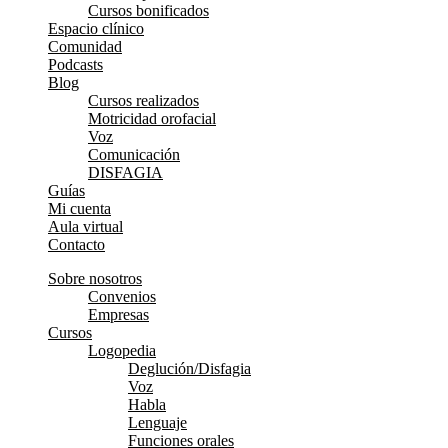
Cursos bonificados
Espacio clínico
Comunidad
Podcasts
Blog
Cursos realizados
Motricidad orofacial
Voz
Comunicación
DISFAGIA
Guías
Mi cuenta
Aula virtual
Contacto
Sobre nosotros
Convenios
Empresas
Cursos
Logopedia
Deglución/Disfagia
Voz
Habla
Lenguaje
Funciones orales