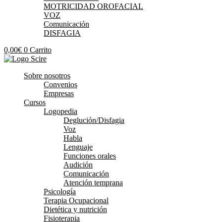
MOTRICIDAD OROFACIAL
VOZ
Comunicación
DISFAGIA
0,00
€
0
Carrito
Sobre nosotros
Convenios
Empresas
Cursos
Logopedia
Deglución/Disfagia
Voz
Habla
Lenguaje
Funciones orales
Audición
Comunicación
Atención temprana
Psicología
Terapia Ocupacional
Dietética y nutrición
Fisioterapia