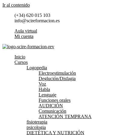
Ir al contenido
(+34) 620 015 103
info@scireformacion.es
Aula virtual
Mi cuenta
Inicio
Cursos
Logopedia
Electroestimulación
Deglución/Disfagia
Voz
Habla
Lenguaje
Funciones orales
AUDICIÓN
Comunicación
ATENCIÓN TEMPRANA
fisioterapia
psicologia
DIETÉTICA Y NUTRICIÓN