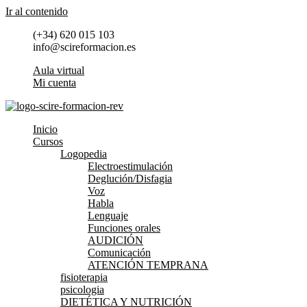
Ir al contenido
(+34) 620 015 103
info@scireformacion.es
Aula virtual
Mi cuenta
Inicio
Cursos
Logopedia
Electroestimulación
Deglución/Disfagia
Voz
Habla
Lenguaje
Funciones orales
AUDICIÓN
Comunicación
ATENCIÓN TEMPRANA
fisioterapia
psicologia
DIETÉTICA Y NUTRICIÓN