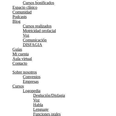
Cursos bonificados
Espacio clínico
Comunidad
Podcasts
Blog
Cursos realizados
Motricidad orofacial
Voz
Comunicación
DISFAGIA
Guías
Mi cuenta
Aula virtual
Contacto
Sobre nosotros
Convenios
Empresas
Cursos
Logopedia
Deglución/Disfagia
Voz
Habla
Lenguaje
Funciones orales