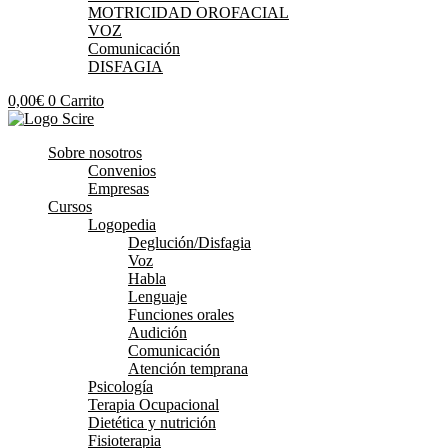
MOTRICIDAD OROFACIAL
VOZ
Comunicación
DISFAGIA
0,00
€
0
Carrito
Sobre nosotros
Convenios
Empresas
Cursos
Logopedia
Deglución/Disfagia
Voz
Habla
Lenguaje
Funciones orales
Audición
Comunicación
Atención temprana
Psicología
Terapia Ocupacional
Dietética y nutrición
Fisioterapia