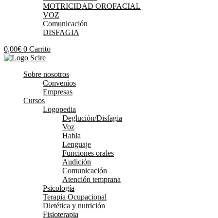
MOTRICIDAD OROFACIAL
VOZ
Comunicación
DISFAGIA
0,00
€
0
Carrito
Sobre nosotros
Convenios
Empresas
Cursos
Logopedia
Deglución/Disfagia
Voz
Habla
Lenguaje
Funciones orales
Audición
Comunicación
Atención temprana
Psicología
Terapia Ocupacional
Dietética y nutrición
Fisioterapia