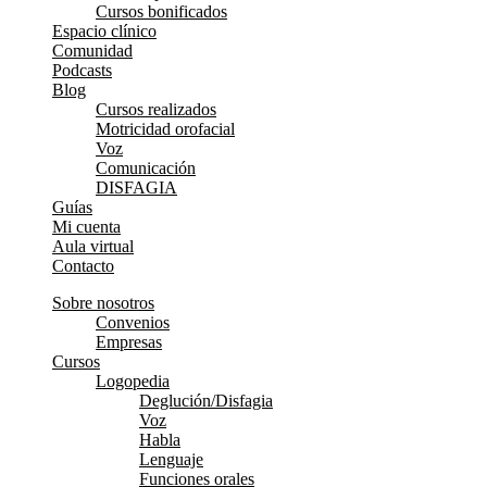
Cursos bonificados
Espacio clínico
Comunidad
Podcasts
Blog
Cursos realizados
Motricidad orofacial
Voz
Comunicación
DISFAGIA
Guías
Mi cuenta
Aula virtual
Contacto
Sobre nosotros
Convenios
Empresas
Cursos
Logopedia
Deglución/Disfagia
Voz
Habla
Lenguaje
Funciones orales