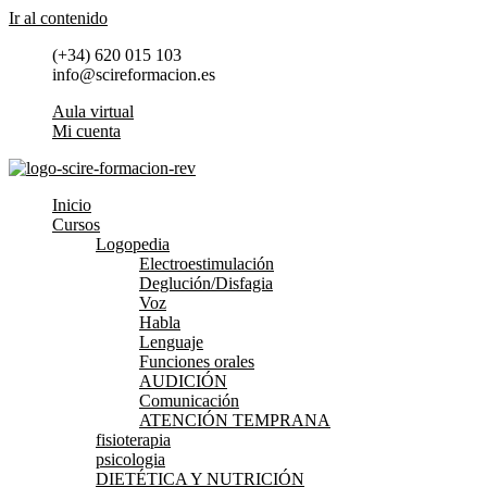
Ir al contenido
(+34) 620 015 103
info@scireformacion.es
Aula virtual
Mi cuenta
Inicio
Cursos
Logopedia
Electroestimulación
Deglución/Disfagia
Voz
Habla
Lenguaje
Funciones orales
AUDICIÓN
Comunicación
ATENCIÓN TEMPRANA
fisioterapia
psicologia
DIETÉTICA Y NUTRICIÓN