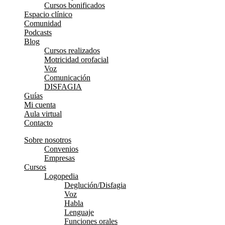
Cursos bonificados
Espacio clínico
Comunidad
Podcasts
Blog
Cursos realizados
Motricidad orofacial
Voz
Comunicación
DISFAGIA
Guías
Mi cuenta
Aula virtual
Contacto
Sobre nosotros
Convenios
Empresas
Cursos
Logopedia
Deglución/Disfagia
Voz
Habla
Lenguaje
Funciones orales