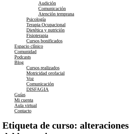
Audición
Comunicación
Atención temprana
Psicología
Terapia Ocupacional
Dietética y nutrición
Fisioterapia
Cursos bonificados
Espacio clínico
Comunidad
Podcasts
Blog
Cursos realizados
Motricidad orofacial
Voz
Comunicación
DISFAGIA
Guías
Mi cuenta
Aula virtual
Contacto
Etiqueta de curso:
alteraciones