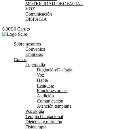
MOTRICIDAD OROFACIAL
VOZ
Comunicación
DISFAGIA
0,00
€
0
Carrito
Sobre nosotros
Convenios
Empresas
Cursos
Logopedia
Deglución/Disfagia
Voz
Habla
Lenguaje
Funciones orales
Audición
Comunicación
Atención temprana
Psicología
Terapia Ocupacional
Dietética y nutrición
Fisioterapia