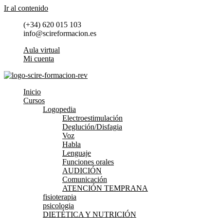
Ir al contenido
(+34) 620 015 103
info@scireformacion.es
Aula virtual
Mi cuenta
Inicio
Cursos
Logopedia
Electroestimulación
Deglución/Disfagia
Voz
Habla
Lenguaje
Funciones orales
AUDICIÓN
Comunicación
ATENCIÓN TEMPRANA
fisioterapia
psicologia
DIETÉTICA Y NUTRICIÓN