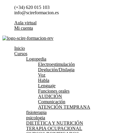
Ir
(+34) 620 015 103
al
info@scireformacion.es
contenido
Aula virtual
Mi cuenta
Inicio
Cursos
Logopedia
Electroestimulación
Deglución/Disfagia
Voz
Habla
Lenguaje
Funciones orales
AUDICIÓN
Comunicación
ATENCIÓN TEMPRANA
fisioterapia
psicologia
DIETÉTICA Y NUTRICIÓN
TERAPIA OCUPACIONAL