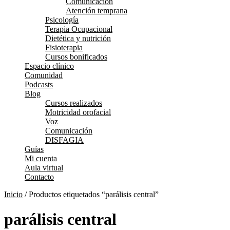
Comunicación
Atención temprana
Psicología
Terapia Ocupacional
Dietética y nutrición
Fisioterapia
Cursos bonificados
Espacio clínico
Comunidad
Podcasts
Blog
Cursos realizados
Motricidad orofacial
Voz
Comunicación
DISFAGIA
Guías
Mi cuenta
Aula virtual
Contacto
Inicio
/ Productos etiquetados “parálisis central”
parálisis central