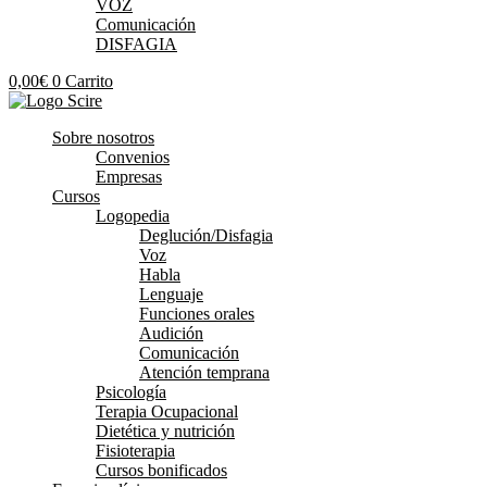
VOZ
Comunicación
DISFAGIA
0,00
€
0
Carrito
Sobre nosotros
Convenios
Empresas
Cursos
Logopedia
Deglución/Disfagia
Voz
Habla
Lenguaje
Funciones orales
Audición
Comunicación
Atención temprana
Psicología
Terapia Ocupacional
Dietética y nutrición
Fisioterapia
Cursos bonificados