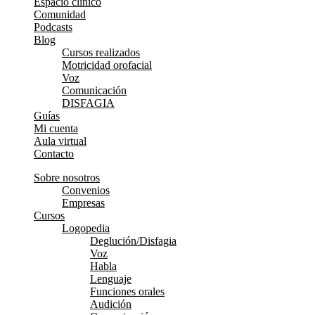
Espacio clínico
Comunidad
Podcasts
Blog
Cursos realizados
Motricidad orofacial
Voz
Comunicación
DISFAGIA
Guías
Mi cuenta
Aula virtual
Contacto
Sobre nosotros
Convenios
Empresas
Cursos
Logopedia
Deglución/Disfagia
Voz
Habla
Lenguaje
Funciones orales
Audición