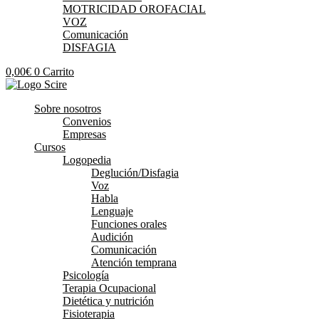
MOTRICIDAD OROFACIAL
VOZ
Comunicación
DISFAGIA
0,00
€
0
Carrito
Sobre nosotros
Convenios
Empresas
Cursos
Logopedia
Deglución/Disfagia
Voz
Habla
Lenguaje
Funciones orales
Audición
Comunicación
Atención temprana
Psicología
Terapia Ocupacional
Dietética y nutrición
Fisioterapia