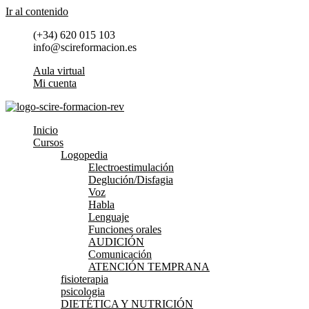
Ir al contenido
(+34) 620 015 103
info@scireformacion.es
Aula virtual
Mi cuenta
Inicio
Cursos
Logopedia
Electroestimulación
Deglución/Disfagia
Voz
Habla
Lenguaje
Funciones orales
AUDICIÓN
Comunicación
ATENCIÓN TEMPRANA
fisioterapia
psicologia
DIETÉTICA Y NUTRICIÓN