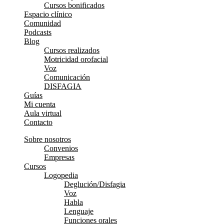
Cursos bonificados
Espacio clínico
Comunidad
Podcasts
Blog
Cursos realizados
Motricidad orofacial
Voz
Comunicación
DISFAGIA
Guías
Mi cuenta
Aula virtual
Contacto
Sobre nosotros
Convenios
Empresas
Cursos
Logopedia
Deglución/Disfagia
Voz
Habla
Lenguaje
Funciones orales