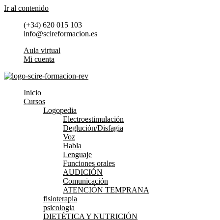
Ir al contenido
(+34) 620 015 103
info@scireformacion.es
Aula virtual
Mi cuenta
Inicio
Cursos
Logopedia
Electroestimulación
Deglución/Disfagia
Voz
Habla
Lenguaje
Funciones orales
AUDICIÓN
Comunicación
ATENCIÓN TEMPRANA
fisioterapia
psicologia
DIETÉTICA Y NUTRICIÓN