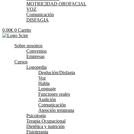
MOTRICIDAD OROFACIAL
VOZ
Comunicación
DISFAGIA
0,00
€
0
Carrito
Sobre nosotros
Convenios
Empresas
Cursos
Logopedia
Deglución/Disfagia
Voz
Habla
Lenguaje
Funciones orales
Audición
Comunicación
Atención temprana
Psicología
Terapia Ocupacional
Dietética y nutrición
Fisioterapia