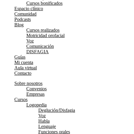
Cursos bonificados
Espacio clínico
Comunidad
Podcasts
Blog
Cursos realizados
Motricidad orofacial
Voz
Comunicación
DISFAGIA
Guías
Mi cuenta
Aula virtual
Contacto
Sobre nosotros
Convenios
Empresas
Cursos
Logopedia
Deglución/Disfagia
Voz
Habla
Lenguaje
Funciones orales