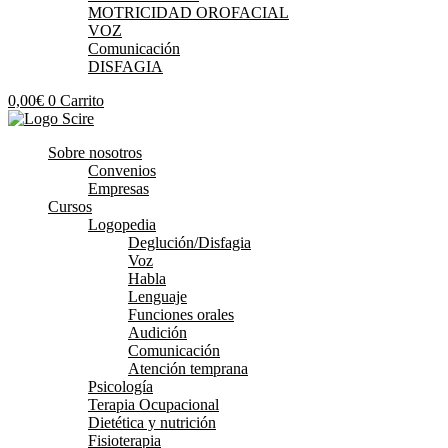
MOTRICIDAD OROFACIAL
VOZ
Comunicación
DISFAGIA
0,00
€
0
Carrito
Sobre nosotros
Convenios
Empresas
Cursos
Logopedia
Deglución/Disfagia
Voz
Habla
Lenguaje
Funciones orales
Audición
Comunicación
Atención temprana
Psicología
Terapia Ocupacional
Dietética y nutrición
Fisioterapia