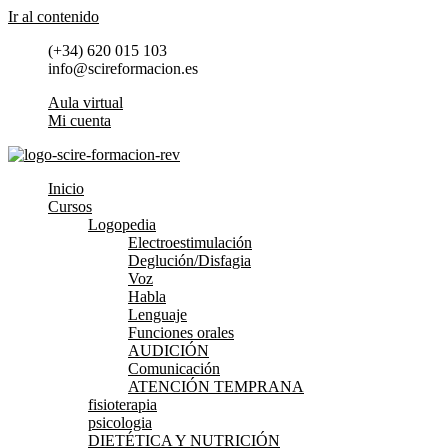
Ir al contenido
(+34) 620 015 103
info@scireformacion.es
Aula virtual
Mi cuenta
Inicio
Cursos
Logopedia
Electroestimulación
Deglución/Disfagia
Voz
Habla
Lenguaje
Funciones orales
AUDICIÓN
Comunicación
ATENCIÓN TEMPRANA
fisioterapia
psicologia
DIETÉTICA Y NUTRICIÓN