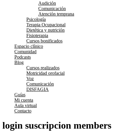
Audición
Comunicación
Atención temprana
Psicología
Terapia Ocupacional
Dietética y nutrición
Fisioterapia
Cursos bonificados
Espacio clínico
Comunidad
Podcasts
Blog
Cursos realizados
Motricidad orofacial
Voz
Comunicación
DISFAGIA
Guías
Mi cuenta
Aula virtual
Contacto
login suscripcion members