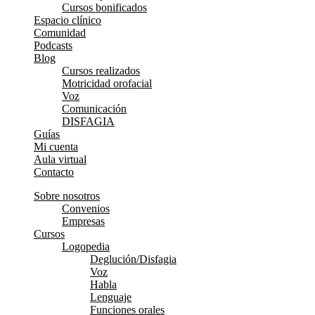
Cursos bonificados
Espacio clínico
Comunidad
Podcasts
Blog
Cursos realizados
Motricidad orofacial
Voz
Comunicación
DISFAGIA
Guías
Mi cuenta
Aula virtual
Contacto
Sobre nosotros
Convenios
Empresas
Cursos
Logopedia
Deglución/Disfagia
Voz
Habla
Lenguaje
Funciones orales