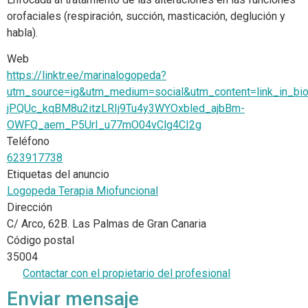
orofaciales (respiración, succión, masticación, deglución y
habla).
Web
https://linktr.ee/marinalogopeda?
utm_source=ig&utm_medium=social&utm_content=link_in
jPQUc_kqBM8u2itzLRIj9Tu4y3WYOxbled_ajbBm-
OWFQ_aem_P5UrI_u77mO04vClg4CI2g
Teléfono
623917738
Etiquetas del anuncio
Logopeda Terapia Miofuncional
Dirección
C/ Arco, 62B. Las Palmas de Gran Canaria
Código postal
35004
Contactar con el propietario del profesional
Enviar mensaje