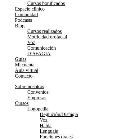
Cursos bonificados
Espacio clínico
Comunidad
Podcasts
Blog
Cursos realizados
Motricidad orofacial
Voz
Comunicación
DISFAGIA
Guías
Mi cuenta
Aula virtual
Contacto
Sobre nosotros
Convenios
Empresas
Cursos
Logopedia
Deglución/Disfagia
Voz
Habla
Lenguaje
Funciones orales