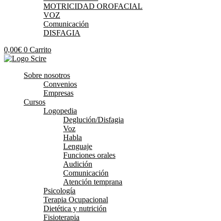
MOTRICIDAD OROFACIAL
VOZ
Comunicación
DISFAGIA
0,00
€
0
Carrito
Sobre nosotros
Convenios
Empresas
Cursos
Logopedia
Deglución/Disfagia
Voz
Habla
Lenguaje
Funciones orales
Audición
Comunicación
Atención temprana
Psicología
Terapia Ocupacional
Dietética y nutrición
Fisioterapia