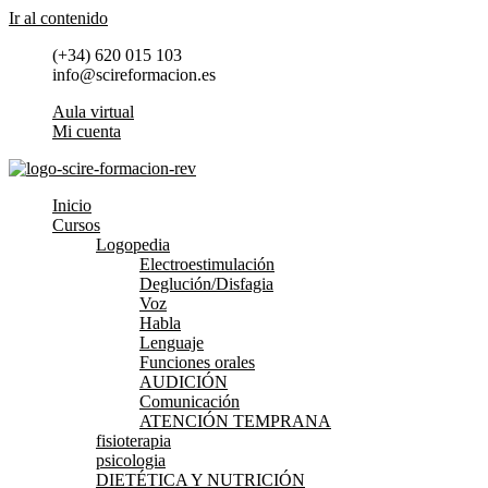
Ir al contenido
(+34) 620 015 103
info@scireformacion.es
Aula virtual
Mi cuenta
Inicio
Cursos
Logopedia
Electroestimulación
Deglución/Disfagia
Voz
Habla
Lenguaje
Funciones orales
AUDICIÓN
Comunicación
ATENCIÓN TEMPRANA
fisioterapia
psicologia
DIETÉTICA Y NUTRICIÓN