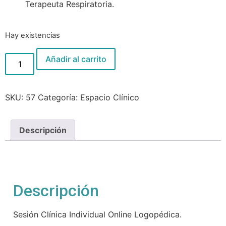
Terapeuta Respiratoria.
Hay existencias
Sesión
Añadir al carrito
Clínica
Individual
Online
Logopédica
con
SKU:
57
Categoría:
Espacio Clínico
Noelia
García
cantidad
Descripción
Descripción
Sesión Clínica Individual Online Logopédica.