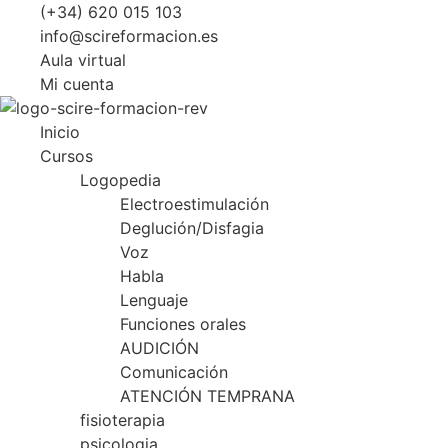
Ir
(+34) 620 015 103
al
info@scireformacion.es
contenido
Aula virtual
Mi cuenta
Inicio
Cursos
Logopedia
Electroestimulación
Deglución/Disfagia
Voz
Habla
Lenguaje
Funciones orales
AUDICIÓN
Comunicación
ATENCIÓN TEMPRANA
fisioterapia
psicologia