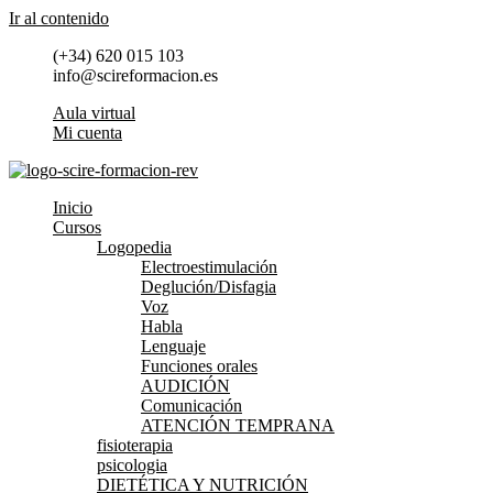
Ir al contenido
(+34) 620 015 103
info@scireformacion.es
Aula virtual
Mi cuenta
Inicio
Cursos
Logopedia
Electroestimulación
Deglución/Disfagia
Voz
Habla
Lenguaje
Funciones orales
AUDICIÓN
Comunicación
ATENCIÓN TEMPRANA
fisioterapia
psicologia
DIETÉTICA Y NUTRICIÓN