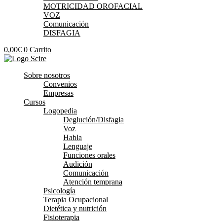
MOTRICIDAD OROFACIAL
VOZ
Comunicación
DISFAGIA
0,00
€
0
Carrito
Sobre nosotros
Convenios
Empresas
Cursos
Logopedia
Deglución/Disfagia
Voz
Habla
Lenguaje
Funciones orales
Audición
Comunicación
Atención temprana
Psicología
Terapia Ocupacional
Dietética y nutrición
Fisioterapia