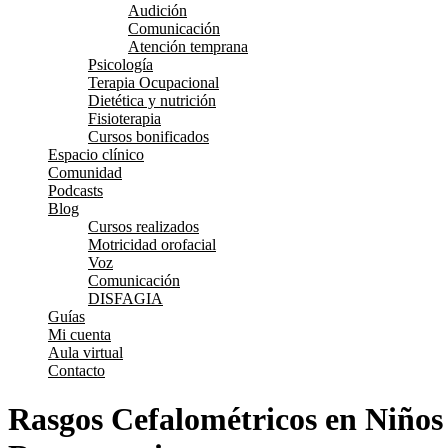
Audición
Comunicación
Atención temprana
Psicología
Terapia Ocupacional
Dietética y nutrición
Fisioterapia
Cursos bonificados
Espacio clínico
Comunidad
Podcasts
Blog
Cursos realizados
Motricidad orofacial
Voz
Comunicación
DISFAGIA
Guías
Mi cuenta
Aula virtual
Contacto
Rasgos Cefalométricos en Niños 