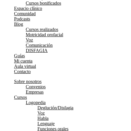
Cursos bonificados
Espacio clínico
Comunidad
Podcasts
Blog
Cursos realizados
Motricidad orofacial
Voz
Comunicación
DISFAGIA
Guías
Mi cuenta
Aula virtual
Contacto
Sobre nosotros
Convenios
Empresas
Cursos
Logopedia
Deglución/Disfagia
Voz
Habla
Lenguaje
Funciones orales