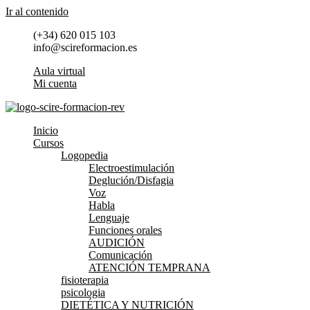
Ir al contenido
(+34) 620 015 103
info@scireformacion.es
Aula virtual
Mi cuenta
Inicio
Cursos
Logopedia
Electroestimulación
Deglución/Disfagia
Voz
Habla
Lenguaje
Funciones orales
AUDICIÓN
Comunicación
ATENCIÓN TEMPRANA
fisioterapia
psicologia
DIETÉTICA Y NUTRICIÓN