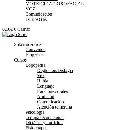
MOTRICIDAD OROFACIAL
VOZ
Comunicación
DISFAGIA
0,00
€
0
Carrito
Sobre nosotros
Convenios
Empresas
Cursos
Logopedia
Deglución/Disfagia
Voz
Habla
Lenguaje
Funciones orales
Audición
Comunicación
Atención temprana
Psicología
Terapia Ocupacional
Dietética y nutrición
Fisioterapia