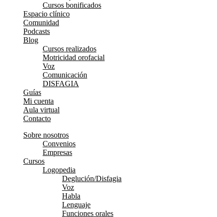
Cursos bonificados
Espacio clínico
Comunidad
Podcasts
Blog
Cursos realizados
Motricidad orofacial
Voz
Comunicación
DISFAGIA
Guías
Mi cuenta
Aula virtual
Contacto
Sobre nosotros
Convenios
Empresas
Cursos
Logopedia
Deglución/Disfagia
Voz
Habla
Lenguaje
Funciones orales