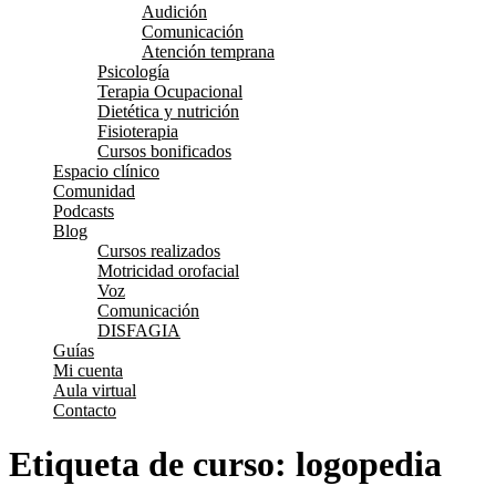
Audición
Comunicación
Atención temprana
Psicología
Terapia Ocupacional
Dietética y nutrición
Fisioterapia
Cursos bonificados
Espacio clínico
Comunidad
Podcasts
Blog
Cursos realizados
Motricidad orofacial
Voz
Comunicación
DISFAGIA
Guías
Mi cuenta
Aula virtual
Contacto
Etiqueta de curso:
logopedia