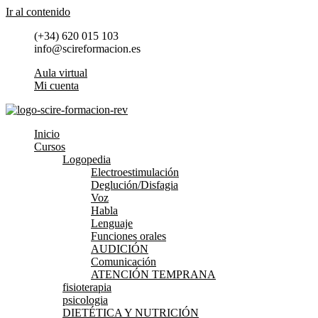
Ir al contenido
(+34) 620 015 103
info@scireformacion.es
Aula virtual
Mi cuenta
Inicio
Cursos
Logopedia
Electroestimulación
Deglución/Disfagia
Voz
Habla
Lenguaje
Funciones orales
AUDICIÓN
Comunicación
ATENCIÓN TEMPRANA
fisioterapia
psicologia
DIETÉTICA Y NUTRICIÓN