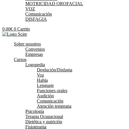
MOTRICIDAD OROFACIAL
VOZ
Comunicación
DISFAGIA
0,00
€
0
Carrito
Sobre nosotros
Convenios
Empresas
Cursos
Logopedia
Deglución/Disfagia
Voz
Habla
Lenguaje
Funciones orales
Audición
Comunicación
Atención temprana
Psicología
Terapia Ocupacional
Dietética y nutrición
Fisioterapia