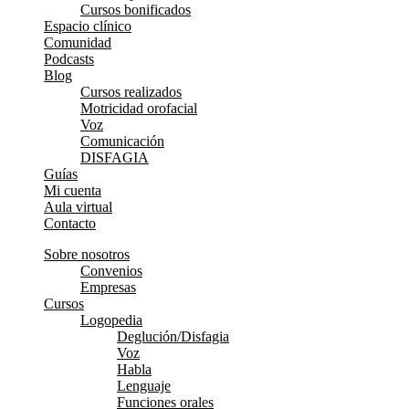
Cursos bonificados
Espacio clínico
Comunidad
Podcasts
Blog
Cursos realizados
Motricidad orofacial
Voz
Comunicación
DISFAGIA
Guías
Mi cuenta
Aula virtual
Contacto
Sobre nosotros
Convenios
Empresas
Cursos
Logopedia
Deglución/Disfagia
Voz
Habla
Lenguaje
Funciones orales