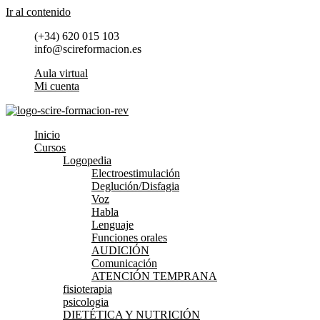
Ir al contenido
(+34) 620 015 103
info@scireformacion.es
Aula virtual
Mi cuenta
Inicio
Cursos
Logopedia
Electroestimulación
Deglución/Disfagia
Voz
Habla
Lenguaje
Funciones orales
AUDICIÓN
Comunicación
ATENCIÓN TEMPRANA
fisioterapia
psicologia
DIETÉTICA Y NUTRICIÓN