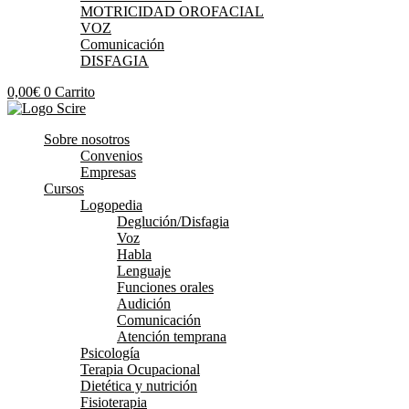
MOTRICIDAD OROFACIAL
VOZ
Comunicación
DISFAGIA
0,00
€
0
Carrito
Sobre nosotros
Convenios
Empresas
Cursos
Logopedia
Deglución/Disfagia
Voz
Habla
Lenguaje
Funciones orales
Audición
Comunicación
Atención temprana
Psicología
Terapia Ocupacional
Dietética y nutrición
Fisioterapia