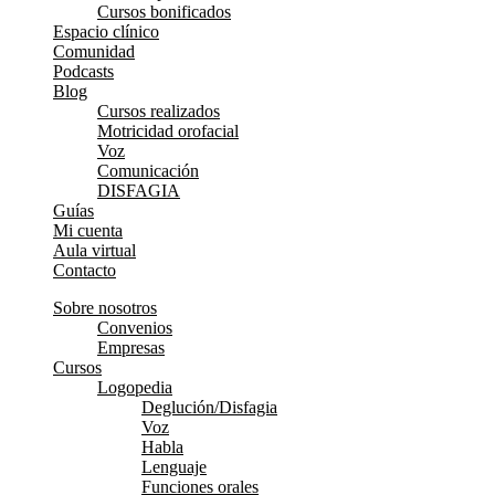
Cursos bonificados
Espacio clínico
Comunidad
Podcasts
Blog
Cursos realizados
Motricidad orofacial
Voz
Comunicación
DISFAGIA
Guías
Mi cuenta
Aula virtual
Contacto
Sobre nosotros
Convenios
Empresas
Cursos
Logopedia
Deglución/Disfagia
Voz
Habla
Lenguaje
Funciones orales