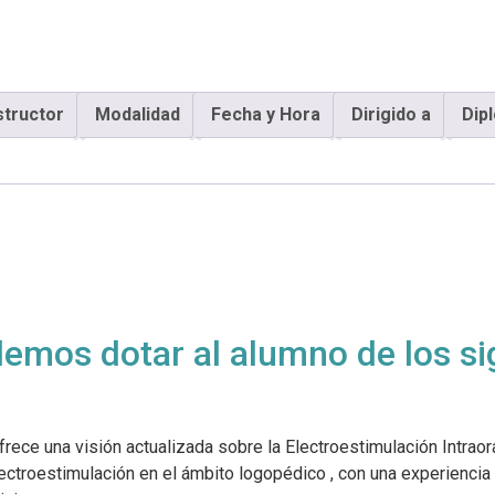
structor
Modalidad
Fecha y Hora
Dirigido a
Dip
emos dotar al alumno de los si
rece una visión actualizada sobre la Electroestimulación Intrao
lectroestimulación en el ámbito logopédico , con una experiencia