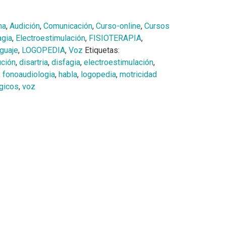
na
,
Audición
,
Comunicación
,
Curso-online
,
Cursos
agia
,
Electroestimulación
,
FISIOTERAPIA
,
guaje
,
LOGOPEDIA
,
Voz
Etiquetas:
ución
,
disartria
,
disfagia
,
electroestimulación
,
,
fonoaudiologia
,
habla
,
logopedia
,
motricidad
gicos
,
voz