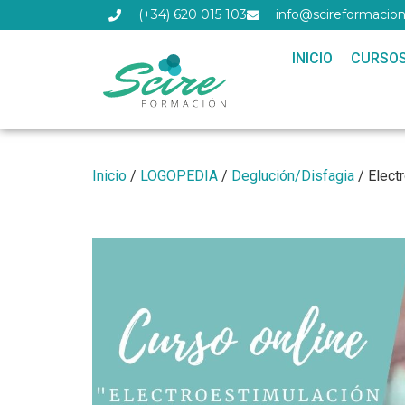
(+34) 620 015 103
info@scireformacion
INICIO
CURSO
Inicio
/
LOGOPEDIA
/
Deglución/Disfagia
/ Electr