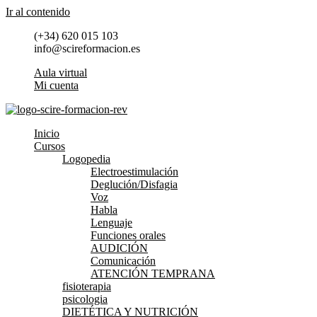
Ir al contenido
(+34) 620 015 103
info@scireformacion.es
Aula virtual
Mi cuenta
Inicio
Cursos
Logopedia
Electroestimulación
Deglución/Disfagia
Voz
Habla
Lenguaje
Funciones orales
AUDICIÓN
Comunicación
ATENCIÓN TEMPRANA
fisioterapia
psicologia
DIETÉTICA Y NUTRICIÓN