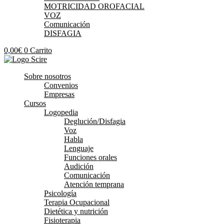
MOTRICIDAD OROFACIAL
VOZ
Comunicación
DISFAGIA
0,00
€
0
Carrito
Sobre nosotros
Convenios
Empresas
Cursos
Logopedia
Deglución/Disfagia
Voz
Habla
Lenguaje
Funciones orales
Audición
Comunicación
Atención temprana
Psicología
Terapia Ocupacional
Dietética y nutrición
Fisioterapia