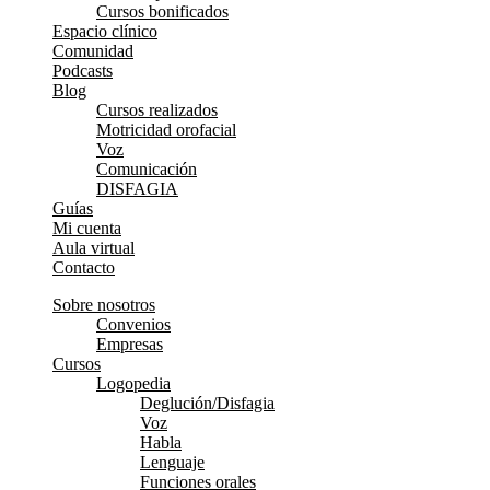
Cursos bonificados
Espacio clínico
Comunidad
Podcasts
Blog
Cursos realizados
Motricidad orofacial
Voz
Comunicación
DISFAGIA
Guías
Mi cuenta
Aula virtual
Contacto
Sobre nosotros
Convenios
Empresas
Cursos
Logopedia
Deglución/Disfagia
Voz
Habla
Lenguaje
Funciones orales