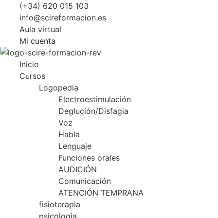
Ir
(+34) 620 015 103
al
info@scireformacion.es
contenido
Aula virtual
Mi cuenta
Inicio
Cursos
Logopedia
Electroestimulación
Deglución/Disfagia
Voz
Habla
Lenguaje
Funciones orales
AUDICIÓN
Comunicación
ATENCIÓN TEMPRANA
fisioterapia
psicologia