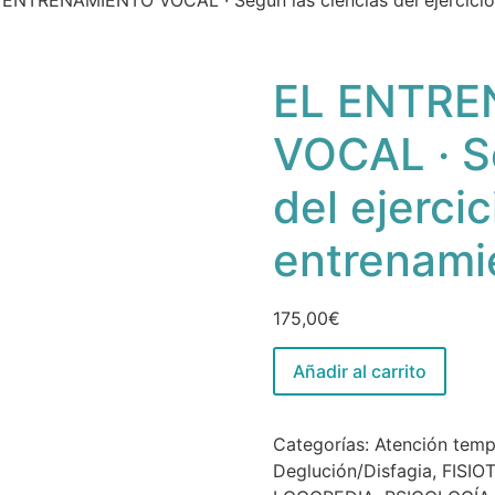
 ENTRENAMIENTO VOCAL · Según las ciencias del ejercicio 
EL ENTR
VOCAL · S
del ejercic
entrenami
175,00
€
Añadir al carrito
Categorías:
Atención tem
Deglución/Disfagia
,
FISIO