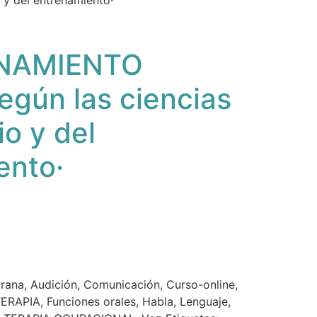
y del entrenamiento·
ENAMIENTO
egún las ciencias
io y del
ento·
prana
,
Audición
,
Comunicación
,
Curso-online
,
TERAPIA
,
Funciones orales
,
Habla
,
Lenguaje
,