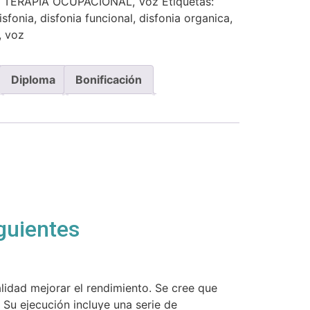
,
TERAPIA OCUPACIONAL
,
Voz
Etiquetas:
isfonia
,
disfonia funcional
,
disfonia organica
,
,
voz
Diploma
Bonificación
guientes
lidad mejorar el rendimiento. Se cree que
 Su ejecución incluye una serie de