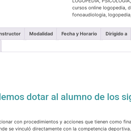
LOGOPEDIA
,
PSICOLOGÍA
cursos online logopedia
,
d
fonoaudiologia
,
logopedia
Instructor
Modalidad
Fecha y Horario
Dirigido a
emos dotar al alumno de los si
cionar con procedimientos y acciones que tienen como fina
onde se vinculó directamente con la competencia deportiva.