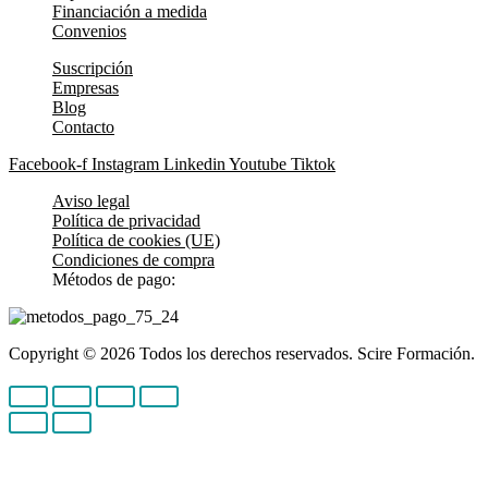
la
Financiación a medida
página
Convenios
de
producto
Suscripción
Empresas
Blog
Contacto
Facebook-f
Instagram
Linkedin
Youtube
Tiktok
Aviso legal
Política de privacidad
Política de cookies (UE)
Condiciones de compra
Métodos de pago:
Copyright © 2026 Todos los derechos reservados. Scire Formación.