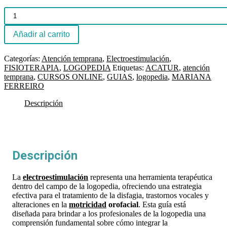
Guía
de
Uso
de
Añadir al carrito
la
Electroestimulación
Categorías:
Atención temprana
,
Electroestimulación
,
en
FISIOTERAPIA
,
LOGOPEDIA
Etiquetas:
ACATUR
,
atención
Logopedia
temprana
,
CURSOS ONLINE
,
GUIAS
,
logopedia
,
MARIANA
cantidad
FERREIRO
Descripción
Descripción
La
electroestimulación
representa una herramienta terapéutica
dentro del campo de la logopedia, ofreciendo una estrategia
efectiva para el tratamiento de la disfagia, trastornos vocales y
alteraciones en la
motricidad
orofacial
. Esta guía está
diseñada para brindar a los profesionales de la logopedia una
comprensión fundamental sobre cómo integrar la