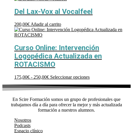
Del Lax-Vox al Vocalfeel
200,00
€
Añadir al carrito
Curso Online: Intervención
Logopédica Actualizada en
ROTACISMO
Rango
Este
175,00
€
-
250,00
€
Seleccionar opciones
de
producto
precios:
tiene
desde
múltiples
175,00€
variantes.
En Scire Formación somos un grupo de profesionales que
hasta
Las
trabajamos día a día para ofrecer la mejor y más actualizada
250,00€
opciones
formación a nuestros alumnos.
se
pueden
Nosotros
elegir
Podcasts
en
Espacio clínico