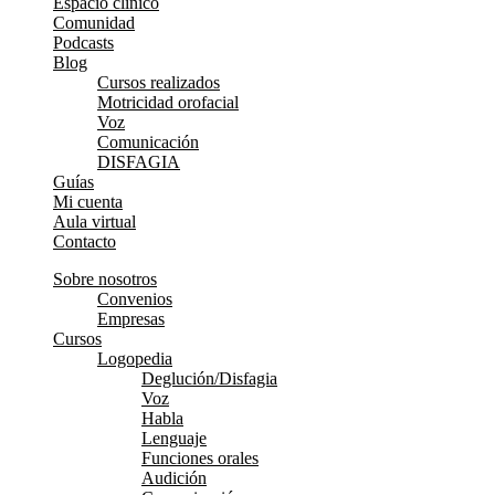
Espacio clínico
Comunidad
Podcasts
Blog
Cursos realizados
Motricidad orofacial
Voz
Comunicación
DISFAGIA
Guías
Mi cuenta
Aula virtual
Contacto
Sobre nosotros
Convenios
Empresas
Cursos
Logopedia
Deglución/Disfagia
Voz
Habla
Lenguaje
Funciones orales
Audición