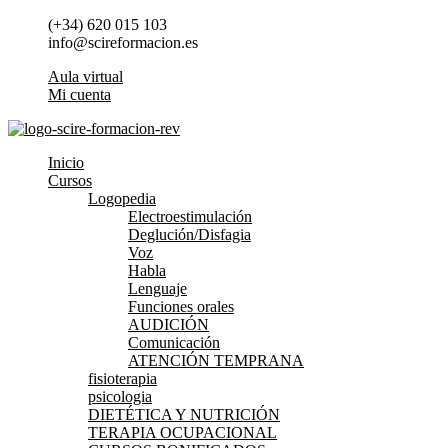
Ir
(+34) 620 015 103
al
info@scireformacion.es
contenido
Aula virtual
Mi cuenta
Inicio
Cursos
Logopedia
Electroestimulación
Deglución/Disfagia
Voz
Habla
Lenguaje
Funciones orales
AUDICIÓN
Comunicación
ATENCIÓN TEMPRANA
fisioterapia
psicologia
DIETÉTICA Y NUTRICIÓN
TERAPIA OCUPACIONAL