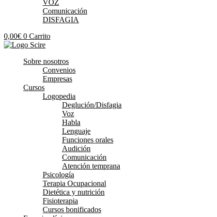
VOZ
Comunicación
DISFAGIA
0,00
€
0
Carrito
Sobre nosotros
Convenios
Empresas
Cursos
Logopedia
Deglución/Disfagia
Voz
Habla
Lenguaje
Funciones orales
Audición
Comunicación
Atención temprana
Psicología
Terapia Ocupacional
Dietética y nutrición
Fisioterapia
Cursos bonificados