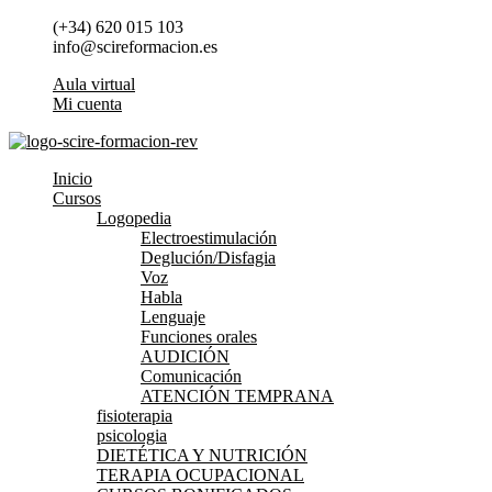
Ir
(+34) 620 015 103
al
info@scireformacion.es
contenido
Aula virtual
Mi cuenta
Inicio
Cursos
Logopedia
Electroestimulación
Deglución/Disfagia
Voz
Habla
Lenguaje
Funciones orales
AUDICIÓN
Comunicación
ATENCIÓN TEMPRANA
fisioterapia
psicologia
DIETÉTICA Y NUTRICIÓN
TERAPIA OCUPACIONAL