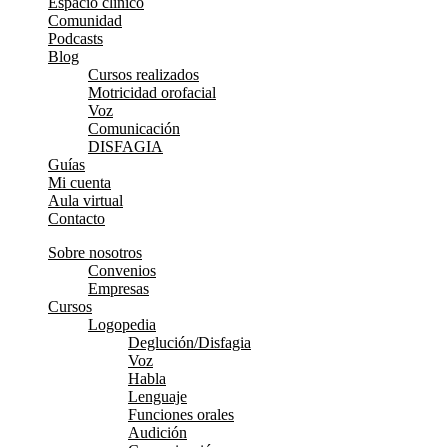
Espacio clínico
Comunidad
Podcasts
Blog
Cursos realizados
Motricidad orofacial
Voz
Comunicación
DISFAGIA
Guías
Mi cuenta
Aula virtual
Contacto
Sobre nosotros
Convenios
Empresas
Cursos
Logopedia
Deglución/Disfagia
Voz
Habla
Lenguaje
Funciones orales
Audición