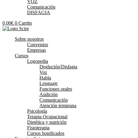
VOZ
Comunicación
DISFAGIA
0,00
€
0
Carrito
Sobre nosotros
Convenios
Empresas
Cursos
Logopedia
Deglución/Disfagia
Voz
Habla
Lenguaje
Funciones orales
Audición
Comunicación
Atención temprana
Psicología
Terapia Ocupacional
Dietética y nutrición
Fisioterapia
Cursos bonificados