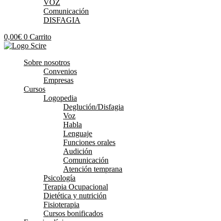
VOZ
Comunicación
DISFAGIA
0,00
€
0
Carrito
Sobre nosotros
Convenios
Empresas
Cursos
Logopedia
Deglución/Disfagia
Voz
Habla
Lenguaje
Funciones orales
Audición
Comunicación
Atención temprana
Psicología
Terapia Ocupacional
Dietética y nutrición
Fisioterapia
Cursos bonificados