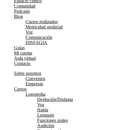
Espacio clínico
Comunidad
Podcasts
Blog
Cursos realizados
Motricidad orofacial
Voz
Comunicación
DISFAGIA
Guías
Mi cuenta
Aula virtual
Contacto
Sobre nosotros
Convenios
Empresas
Cursos
Logopedia
Deglución/Disfagia
Voz
Habla
Lenguaje
Funciones orales
Audición