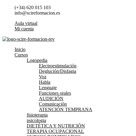
Ir
(+34) 620 015 103
al
info@scireformacion.es
contenido
Aula virtual
Mi cuenta
Inicio
Cursos
Logopedia
Electroestimulación
Deglución/Disfagia
Voz
Habla
Lenguaje
Funciones orales
AUDICIÓN
Comunicación
ATENCIÓN TEMPRANA
fisioterapia
psicologia
DIETÉTICA Y NUTRICIÓN
TERAPIA OCUPACIONAL