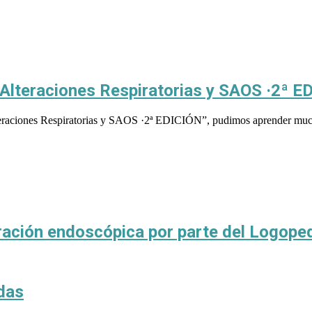
 Alteraciones Respiratorias y SAOS ·2ª E
lteraciones Respiratorias y SAOS ·2ª EDICIÓN”, pudimos aprender muchí
oración endoscópica por parte del Logope
edas