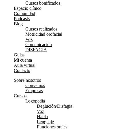
Cursos bonificados
Espacio clínico
Comunidad
Podcasts
Blog
Cursos realizados
Motricidad orofacial
Voz
Comunicación
DISFAGIA
Guías
Mi cuenta
Aula virtual
Contacto
Sobre nosotros
Convenios
Empresas
Cursos
Logopedia
Deglución/Disfagia
Voz
Habla
Lenguaje
Funciones orales