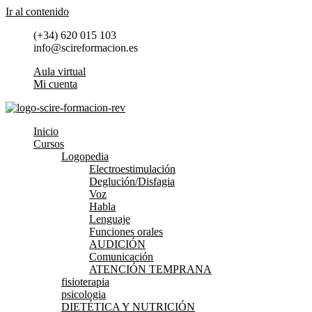
Ir al contenido
(+34) 620 015 103
info@scireformacion.es
Aula virtual
Mi cuenta
Inicio
Cursos
Logopedia
Electroestimulación
Deglución/Disfagia
Voz
Habla
Lenguaje
Funciones orales
AUDICIÓN
Comunicación
ATENCIÓN TEMPRANA
fisioterapia
psicologia
DIETÉTICA Y NUTRICIÓN