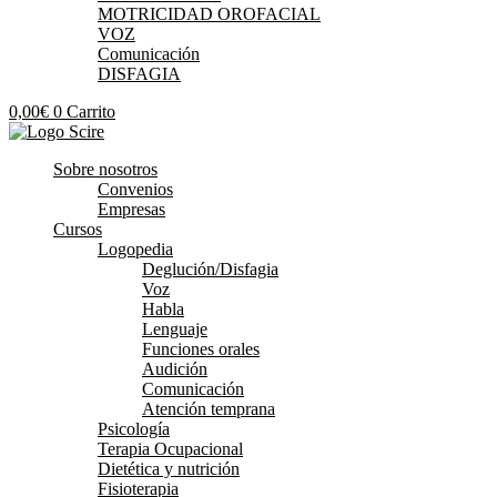
MOTRICIDAD OROFACIAL
VOZ
Comunicación
DISFAGIA
0,00
€
0
Carrito
Sobre nosotros
Convenios
Empresas
Cursos
Logopedia
Deglución/Disfagia
Voz
Habla
Lenguaje
Funciones orales
Audición
Comunicación
Atención temprana
Psicología
Terapia Ocupacional
Dietética y nutrición
Fisioterapia