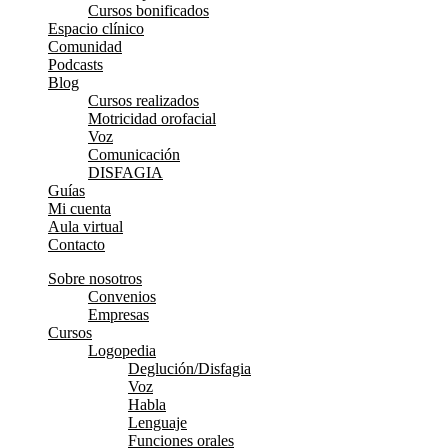
Cursos bonificados
Espacio clínico
Comunidad
Podcasts
Blog
Cursos realizados
Motricidad orofacial
Voz
Comunicación
DISFAGIA
Guías
Mi cuenta
Aula virtual
Contacto
Sobre nosotros
Convenios
Empresas
Cursos
Logopedia
Deglución/Disfagia
Voz
Habla
Lenguaje
Funciones orales