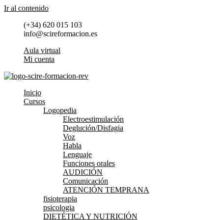
Ir al contenido
(+34) 620 015 103
info@scireformacion.es
Aula virtual
Mi cuenta
Inicio
Cursos
Logopedia
Electroestimulación
Deglución/Disfagia
Voz
Habla
Lenguaje
Funciones orales
AUDICIÓN
Comunicación
ATENCIÓN TEMPRANA
fisioterapia
psicologia
DIETÉTICA Y NUTRICIÓN