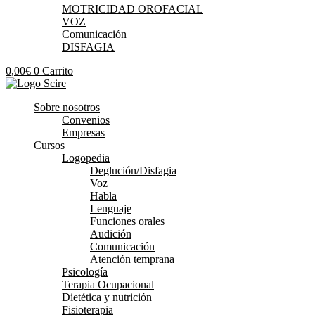
MOTRICIDAD OROFACIAL
VOZ
Comunicación
DISFAGIA
0,00
€
0
Carrito
Sobre nosotros
Convenios
Empresas
Cursos
Logopedia
Deglución/Disfagia
Voz
Habla
Lenguaje
Funciones orales
Audición
Comunicación
Atención temprana
Psicología
Terapia Ocupacional
Dietética y nutrición
Fisioterapia