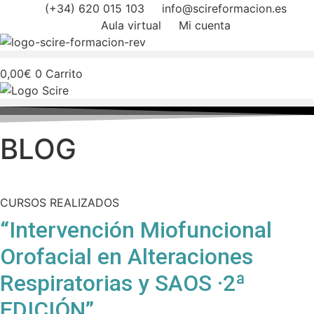
Ir
(+34) 620 015 103
info@scireformacion.es
al
Aula virtual
Mi cuenta
contenido
0,00
€
0
Carrito
BLOG
CURSOS REALIZADOS
“Intervención Miofuncional
Orofacial en Alteraciones
Respiratorias y SAOS ·2ª
EDICIÓN”