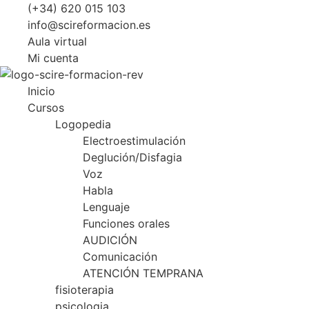
Ir
(+34) 620 015 103
al
info@scireformacion.es
contenido
Aula virtual
Mi cuenta
Inicio
Cursos
Logopedia
Electroestimulación
Deglución/Disfagia
Voz
Habla
Lenguaje
Funciones orales
AUDICIÓN
Comunicación
ATENCIÓN TEMPRANA
fisioterapia
psicologia