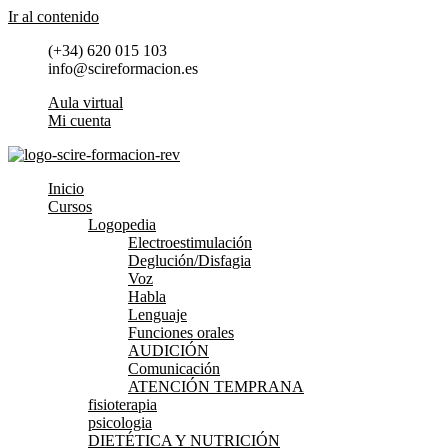
Ir al contenido
(+34) 620 015 103
info@scireformacion.es
Aula virtual
Mi cuenta
Inicio
Cursos
Logopedia
Electroestimulación
Deglución/Disfagia
Voz
Habla
Lenguaje
Funciones orales
AUDICIÓN
Comunicación
ATENCIÓN TEMPRANA
fisioterapia
psicologia
DIETÉTICA Y NUTRICIÓN