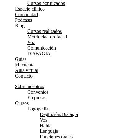
Cursos bonificados
Espacio clínico
Comunidad
Podcasts
Blog
Cursos realizados
Motricidad orofacial
Voz
Comunicación
DISFAGIA
Guías
Mi cuenta
Aula virtual
Contacto
Sobre nosotros
Convenios
Empresas
Cursos
Logopedia
Deglución/Disfagia
Voz
Habla
Lenguaje
Funciones orales