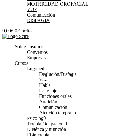
MOTRICIDAD OROFACIAL
VOZ
Comunicación
DISFAGIA
0,00
€
0
Carrito
Sobre nosotros
Convenios
Empresas
Cursos
Logopedia
Deglución/Disfagia
Voz
Habla
Lenguaje
Funciones orales
Audición
Comunicación
Atención temprana
Psicología
Terapia Ocupacional
Dietética y nutrición
Fisioterapia