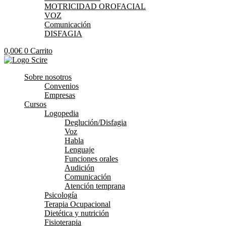
MOTRICIDAD OROFACIAL
VOZ
Comunicación
DISFAGIA
0,00
€
0
Carrito
Sobre nosotros
Convenios
Empresas
Cursos
Logopedia
Deglución/Disfagia
Voz
Habla
Lenguaje
Funciones orales
Audición
Comunicación
Atención temprana
Psicología
Terapia Ocupacional
Dietética y nutrición
Fisioterapia