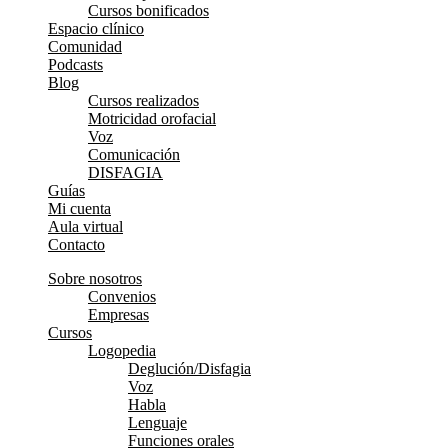
Cursos bonificados
Espacio clínico
Comunidad
Podcasts
Blog
Cursos realizados
Motricidad orofacial
Voz
Comunicación
DISFAGIA
Guías
Mi cuenta
Aula virtual
Contacto
Sobre nosotros
Convenios
Empresas
Cursos
Logopedia
Deglución/Disfagia
Voz
Habla
Lenguaje
Funciones orales