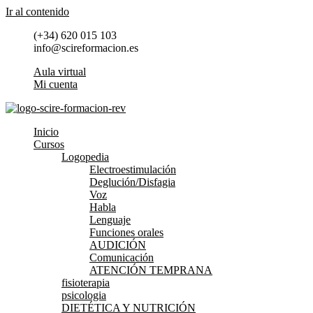
Ir al contenido
(+34) 620 015 103
info@scireformacion.es
Aula virtual
Mi cuenta
Inicio
Cursos
Logopedia
Electroestimulación
Deglución/Disfagia
Voz
Habla
Lenguaje
Funciones orales
AUDICIÓN
Comunicación
ATENCIÓN TEMPRANA
fisioterapia
psicologia
DIETÉTICA Y NUTRICIÓN