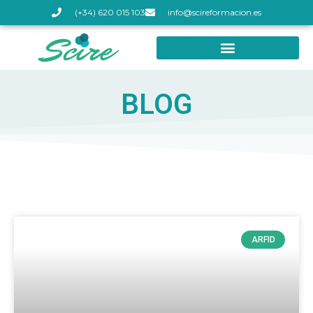
(+34) 620 015 103
info@scireformacion.es
BLOG
ARFID