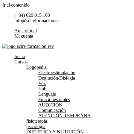
Ir al contenido
(+34) 620 015 103
info@scireformacion.es
Aula virtual
Mi cuenta
Inicio
Cursos
Logopedia
Electroestimulación
Deglución/Disfagia
Voz
Habla
Lenguaje
Funciones orales
AUDICIÓN
Comunicación
ATENCIÓN TEMPRANA
fisioterapia
psicologia
DIETÉTICA Y NUTRICIÓN