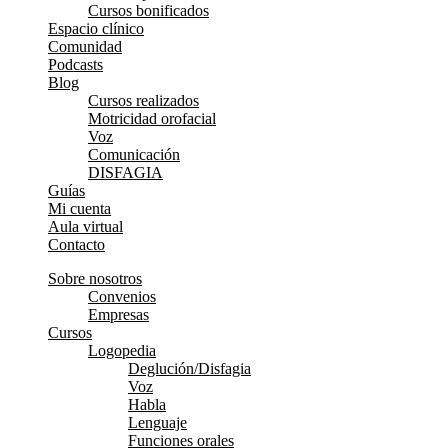
Cursos bonificados
Espacio clínico
Comunidad
Podcasts
Blog
Cursos realizados
Motricidad orofacial
Voz
Comunicación
DISFAGIA
Guías
Mi cuenta
Aula virtual
Contacto
Sobre nosotros
Convenios
Empresas
Cursos
Logopedia
Deglución/Disfagia
Voz
Habla
Lenguaje
Funciones orales