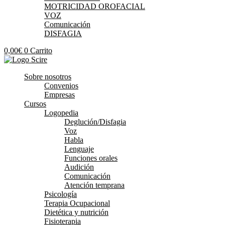
MOTRICIDAD OROFACIAL
VOZ
Comunicación
DISFAGIA
0,00
€
0
Carrito
Sobre nosotros
Convenios
Empresas
Cursos
Logopedia
Deglución/Disfagia
Voz
Habla
Lenguaje
Funciones orales
Audición
Comunicación
Atención temprana
Psicología
Terapia Ocupacional
Dietética y nutrición
Fisioterapia