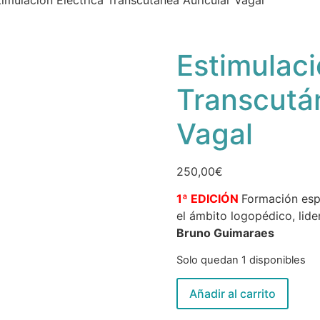
timulación Eléctrica Transcutánea Auricular Vagal
Estimulaci
Transcutá
Vagal
250,00
€
1ª EDICIÓN
Formación esp
el ámbito logopédico, lid
Bruno Guimaraes
Solo quedan 1 disponibles
Añadir al carrito