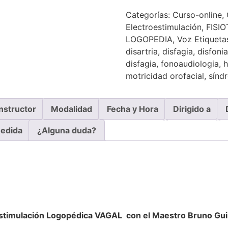
Categorías:
Curso-online
,
Electroestimulación
,
FISI
LOGOPEDIA
,
Voz
Etiqueta
disartria
,
disfagia
,
disfonia
disfagia
,
fonoaudiologia
,
h
motricidad orofacial
,
sínd
Instructor
Modalidad
Fecha y Hora
Dirigido a
medida
¿Alguna duda?
estimulación Logopédica VAGAL con el Maestro
Bruno Gu