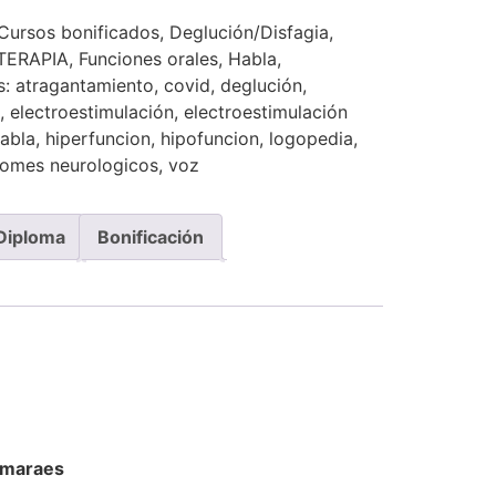
Cursos bonificados
,
Deglución/Disfagia
,
OTERAPIA
,
Funciones orales
,
Habla
,
s:
atragantamiento
,
covid
,
deglución
,
,
electroestimulación
,
electroestimulación
abla
,
hiperfuncion
,
hipofuncion
,
logopedia
,
romes neurologicos
,
voz
Diploma
Bonificación
imaraes