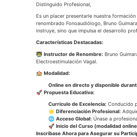
Distinguido Profesional,
Es un placer presentarle nuestra formació
renombrado Fonoaudiólogo, Bruno Guimarae
instruye, sino que impulsa el desarrollo pr
Características Destacadas:
👨‍🏫
Instructor de Renombre:
Bruno Guimarae
Electroestimulación Vagal.
🏫
Modalidad:
Online en directo y disponible duran
🚀
Propuesta Educativa:
Currículo de Excelencia:
Conducido po
🌟
Diferenciación Profesional:
Adquie
🌐
Acceso Global:
Únase a profesiona
🚀
Inicio del Curso (modalidad online
Inscríbase Ahora para Asegurar su Partici