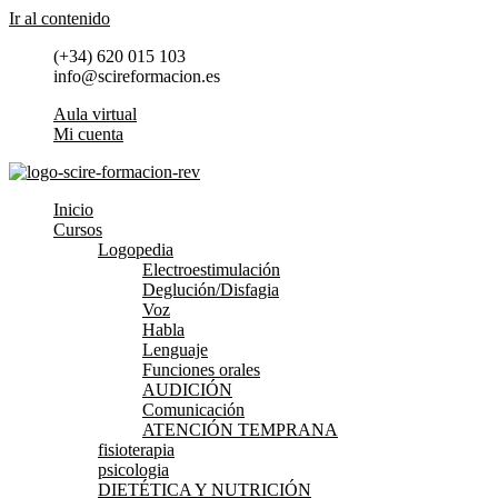
Ir al contenido
(+34) 620 015 103
info@scireformacion.es
Aula virtual
Mi cuenta
Inicio
Cursos
Logopedia
Electroestimulación
Deglución/Disfagia
Voz
Habla
Lenguaje
Funciones orales
AUDICIÓN
Comunicación
ATENCIÓN TEMPRANA
fisioterapia
psicologia
DIETÉTICA Y NUTRICIÓN