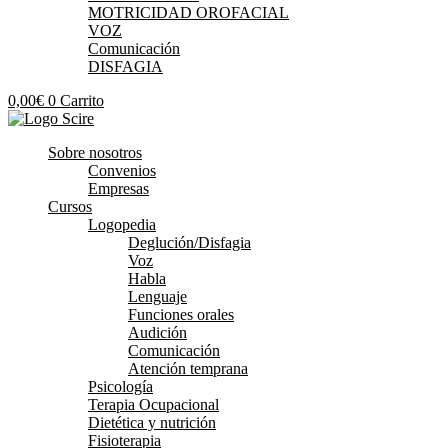
MOTRICIDAD OROFACIAL
VOZ
Comunicación
DISFAGIA
0,00
€
0
Carrito
Sobre nosotros
Convenios
Empresas
Cursos
Logopedia
Deglución/Disfagia
Voz
Habla
Lenguaje
Funciones orales
Audición
Comunicación
Atención temprana
Psicología
Terapia Ocupacional
Dietética y nutrición
Fisioterapia