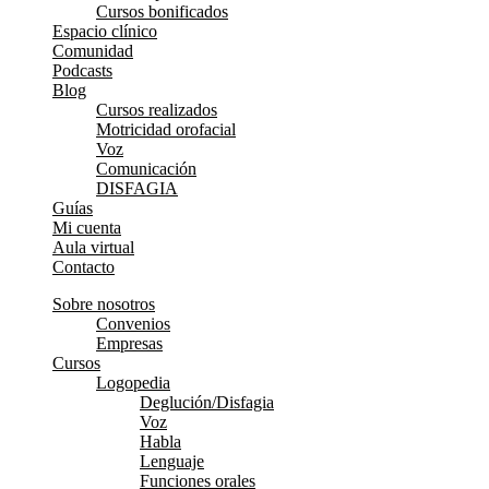
Cursos bonificados
Espacio clínico
Comunidad
Podcasts
Blog
Cursos realizados
Motricidad orofacial
Voz
Comunicación
DISFAGIA
Guías
Mi cuenta
Aula virtual
Contacto
Sobre nosotros
Convenios
Empresas
Cursos
Logopedia
Deglución/Disfagia
Voz
Habla
Lenguaje
Funciones orales